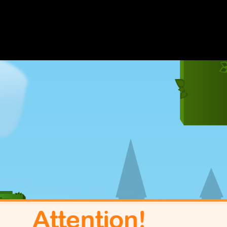
fetch("/?" + Date.now());